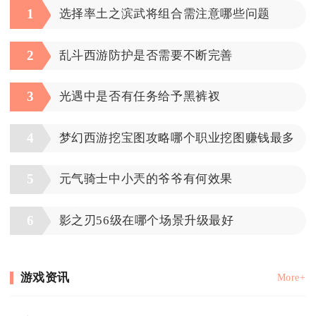
1
选择率土之滨武将组合需注意哪些问题
2
乱斗西游防护是否需要不断完善
3
光遇中是否有任务给予黑裤衩
4
梦幻西游挖宝图攻略哪个职业挖图赚钱最多
5
元气骑士中小兲的爷爷有何效果
6
影之刃56级在哪个场景升级最好
游戏资讯
More+