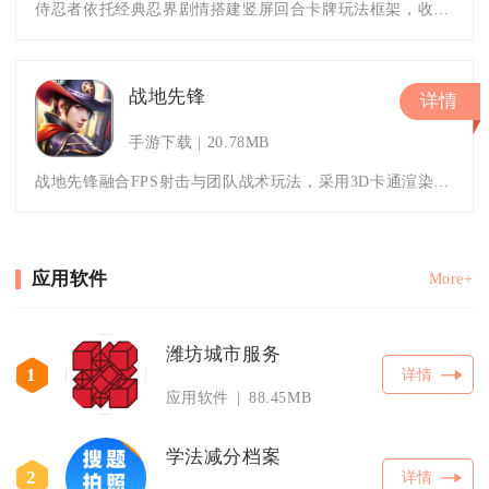
侍忍者依托经典忍界剧情搭建竖屏回合卡牌玩法框架，收集数百名不同形态忍者角色，融合放置挂机与策略对战两种模式，碎片化时间也
战地先锋
详情
手游下载
20.78MB
战地先锋融合FPS射击与团队战术玩法，采用3D卡通渲染打造多场景对战地图，主打六大差异化职业搭配多元竞技副本。游戏兼顾单
应用软件
More+
潍坊城市服务
1
详情
应用软件
88.45MB
学法减分档案
2
详情