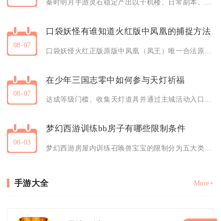
秦时明月手游灵石稳定产出以千机楼、日常副本、帮会活动为核心渠道，搭配限时活动与商店兑换即可持续囤积各类品质灵石，零氪也能
口袋妖怪有谁知道火红版中凤凰的捕捉方法
08-07
口袋妖怪火红正版原版中凤凰（凤王）唯一合法原生捕捉地点为肚脐岩（8号岛）顶层平台，需要完成二周目前置剧情并持有神秘船票才
在少年三国志零中如何参与天灯祈福
08-07
达成等级门槛、收集天灯道具并通过主城活动入口即可完整参与天灯祈福，整套流程分为入口查找、道具储备、祈福抽奖、累计奖励领取
梦幻西游训练bb房子有哪些限制条件
08-03
梦幻西游房屋内训练召唤兽宝宝的限制分为五大类，分别是人物与召唤兽等级匹配限制、房屋硬件配置限制、房屋状态数值限制、人物资
手游大全
More+