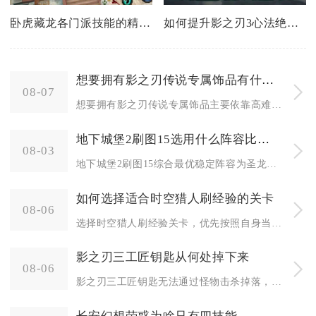
卧虎藏龙各门派技能的精髓在哪里
如何提升影之刃3心法绝技等级
想要拥有影之刃传说专属饰品有什么办法吗
08-07
想要拥有影之刃传说专属饰品主要依靠高难度副本定向刷取、支线任务图纸锻造、赛季试炼与限时活动兑换、商店材料置换四种核心方式
地下城堡2刷图15选用什么阵容比较好
08-03
地下城堡2刷图15综合最优稳定阵容为圣龙将军、圣殿骑士、传法火法师、教宗祭祀，这套四角色组合兼顾持续续航、群体抗性、全域
如何选择适合时空猎人刷经验的关卡
08-06
选择时空猎人刷经验关卡，优先按照自身当前等级挑选对应章节普通关卡，优先保证单位体力的经验收益，不要盲目挑战高难度副本。很
影之刃三工匠钥匙从何处掉下来
08-06
影之刃三工匠钥匙无法通过怪物击杀掉落，需要通关红叶寺主线解锁地下石窟区域，前往石窟通道首关的紫色隐藏房间，调查剑冢墓碑完