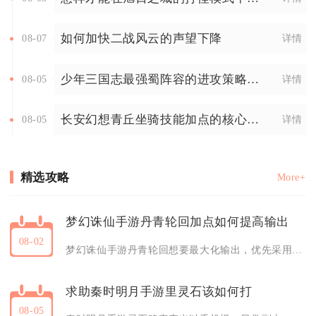
如何加快二战风云的声望下降
08-07
详情
少年三国志最强蜀阵容的进攻策略是什么
08-05
详情
长安幻想青丘坐骑技能加点的核心要点有哪些
08-05
详情
精选攻略
More+
梦幻诛仙手游丹青轮回加点如何提高输出
08-02
梦幻诛仙手游丹青轮回想要最大化输出，优先采用全灵属性加点搭配群伤输出向轮回天书，再配合装备、法宝、魂石配套养成，是综合提
求助秦时明月手游里灵石该如何打
08-05